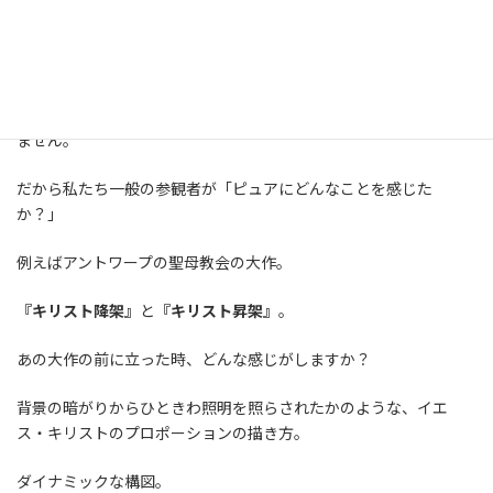
ルーベンスの作品の前に立つ時、どんな事を思いますか？
何を思っても自由ですよ。
何故ならば、美術はアカデミーや学術機関だけの所有物ではあり
ません。
だから私たち一般の参観者が「ピュアにどんなことを感じた
か？」
例えばアントワープの聖母教会の大作。
『キリスト降架』
と
『キリスト昇架』
。
あの大作の前に立った時、どんな感じがしますか？
背景の暗がりからひときわ照明を照らされたかのような、イエ
ス・キリストのプロポーションの描き方。
ダイナミックな構図。